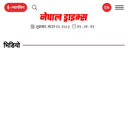
ई–म्यागजिन
EN
भिडियो