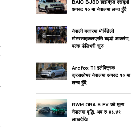
ई
BAIC BJ30 हाइब्रिड एसयूभी
अगस्ट १० मा नेपालमा लन्च हुँदै
०
नेपाली बजारमा मोर्बिडेली
मोटरसाइकलप्रति बढ्दो आकर्षण,
बल्क डेलिभरी सुरु
ल
ध
Arcfox T1 इलेक्ट्रिक
क्रसओभर नेपालमा अगस्ट १० मा
न
लन्च हुँदै
ा
GWM ORA 5 EV को मूल्य
,
नेपालमा वृद्धि, अब रु ४८.४९
र
लाखदेखि
ा