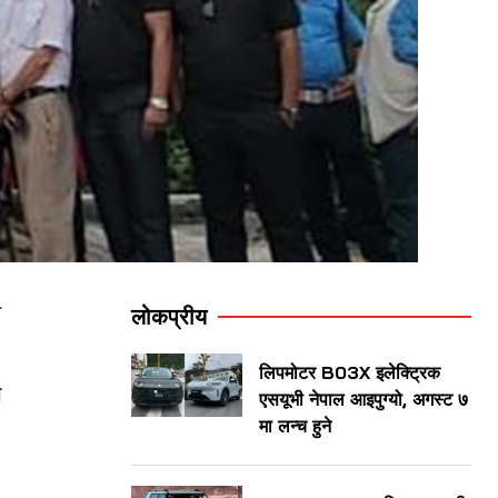
ा
लोकप्रीय
लिपमोटर B03X इलेक्ट्रिक
े
एसयूभी नेपाल आइपुग्यो, अगस्ट ७
मा लन्च हुने
।