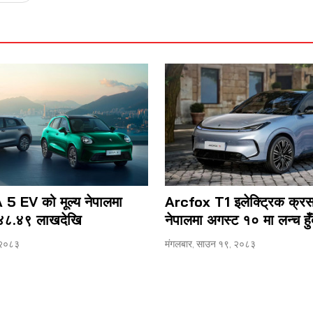
EV को मूल्य नेपालमा
Arcfox T1 इलेक्ट्रिक क्
ु ४८.४९ लाखदेखि
नेपालमा अगस्ट १० मा लन्च हुँद
 २०८३
मंगलबार, साउन १९, २०८३