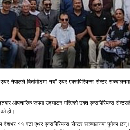
र नेपालले बिर्तामोडमा नयाँ एथर एक्सपिरियन्स सेन्टर सञ्चालनम
त आइतबार औपचारिक रूपमा उद्घाटन गरिएको उक्त एक्सपिरियन्स सेन्टरल
रेको हो।
लका देशभर ११ वटा एथर एक्सपिरियन्स सेन्टर सञ्चालनमा पुगेका छन्