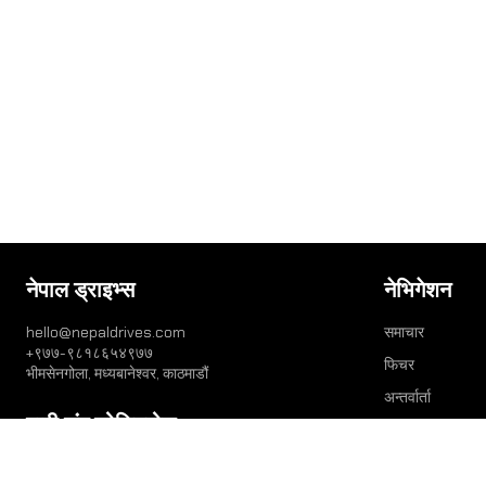
नेपाल ड्राइभ्स
नेभिगेशन
hello@nepaldrives.com
समाचार
+९७७-९८१८६५४९७७
फिचर
भीमसेनगोला, मध्यबानेश्वर, काठमाडौं
अन्तर्वार्ता
हामी संग जोडिनुहोस्
भिडियो