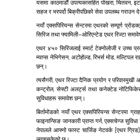
यसमा काठमाडौं उपत्यकासहित पोखरा, चितवन, इटह
सहज र भरपर्दो बिक्रीपछिको सेवा उपलब्ध गराउन द
नयाँ एक्सपिरियन्स सेन्टरमा एथरको सम्पूर्ण प्रो
सिरिज तथा फ्यामिली–ओरिएन्टेड एथर रिज्टा समाव
एथर ४५० सिरिजलाई स्मार्ट टेक्नोलोजी र उच्च प
म्याप्स नेभिगेसन, अटोहोल्ड, रिभर्स मोड, मल्टिपल
छन्।
त्यसैगरी, एथर रिज्टा दैनिक प्रयोग र परिवारमुखी
कन्ट्रोल, सेफ्टी अलर्ट्स तथा कनेक्टेड नोटिफिक
सुविधाहरू समावेश छन्।
बिर्तामोडको नयाँ एथर एक्सपिरियन्स सेन्टरमा ग्र
फाइनान्सिङ जानकारी प्राप्त गर्न, एक्सचेन्ज सुविध
नेपालले आफ्नो फास्ट चार्जिङ नेटवर्क (एथर ग्रिड)
ल्याइसकेको छ।