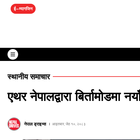
ई–म्यागजिन
शुक्रबार, साउन २२, २०८३
स्थानीय समाचार
एथर नेपालद्वारा बिर्तामोडमा न
नेपाल ड्राइभ्स
आइतबार, जेठ १०, २०८३