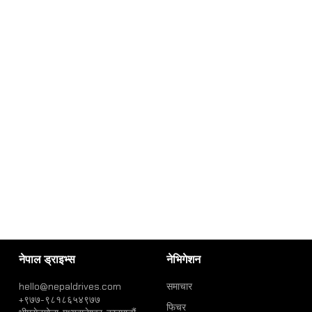
नेपाल ड्राइभ्स
नेभिगेशन
hello@nepaldrives.com
समाचार
+९७७-९८१८६५४९७७
फिचर