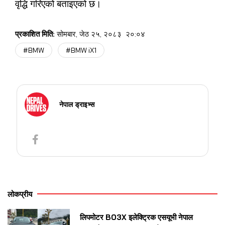
वृद्धि गरिएको बताइएको छ।
प्रकाशित मिति:
सोमबार, जेठ २५, २०८३
२०:०४
#BMW
#BMW iX1
नेपाल ड्राइभ्स
लोकप्रीय
लिपमोटर B03X इलेक्ट्रिक एसयूभी नेपाल