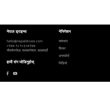
नेपाल ड्राइभ्स
नेभिगेशन
hello@nepaldrives.com
समाचार
+९७७-९८१८६५४९७७
फिचर
भीमसेनगोला, मध्यबानेश्वर, काठमाडौं
अन्तर्वार्ता
हामी संग जोडिनुहोस्
भिडियो
विशेष
विज्ञापनका लागि
+९७७-९८१८६५४९७७
hello@nepaldrives.com