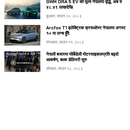
GWM ORA 5 EV को मूल्य नेपालमा वृद्धि, अब रु
४८.४९ लाखदेखि
बुधबार, साउन २०, २०८३
Arcfox T1 इलेक्ट्रिक क्रसओभर नेपालमा अगस्ट
१० मा लन्च हुँदै
मंगलबार, साउन १९, २०८३
नेपाली बजारमा मोर्बिडेली मोटरसाइकलप्रति बढ्दो
आकर्षण, बल्क डेलिभरी सुरु
सोमबार, साउन १८, २०८३